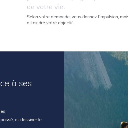
de votre vie.
Selon votre demande, vous donnez l’impulsion, mais
atteindre votre objectif.
ce à ses
des.
e passé, et dessiner le